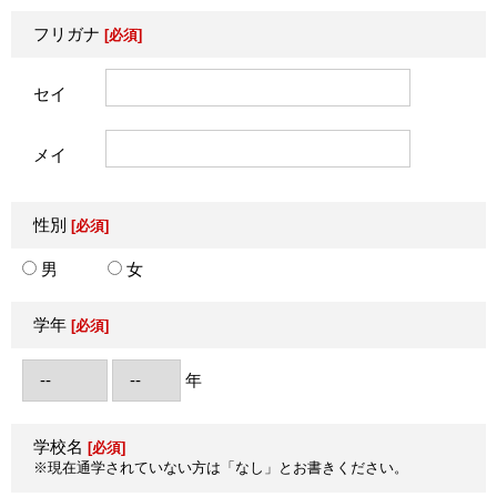
フリガナ
[必須]
セイ
メイ
性別
[必須]
男
女
学年
[必須]
年
学校名
[必須]
※現在通学されていない方は「なし」とお書きください。