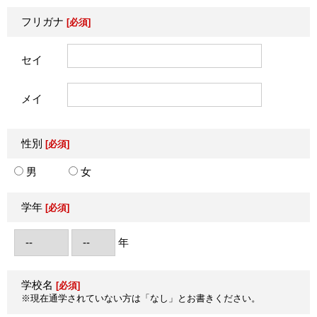
フリガナ
[必須]
セイ
メイ
性別
[必須]
男
女
学年
[必須]
年
学校名
[必須]
※現在通学されていない方は「なし」とお書きください。