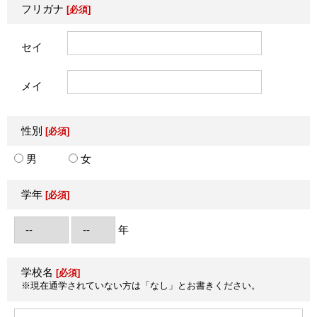
フリガナ
[必須]
セイ
メイ
性別
[必須]
男
女
学年
[必須]
年
学校名
[必須]
※現在通学されていない方は「なし」とお書きください。