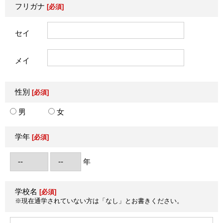
フリガナ
[必須]
セイ
メイ
性別
[必須]
男
女
学年
[必須]
年
学校名
[必須]
※現在通学されていない方は「なし」とお書きください。