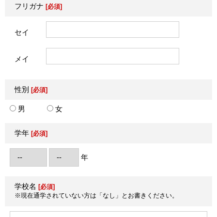
フリガナ
[必須]
セイ
メイ
性別
[必須]
男
女
学年
[必須]
年
学校名
[必須]
※現在通学されていない方は「なし」とお書きください。