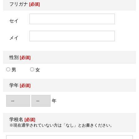
フリガナ
[必須]
セイ
メイ
性別
[必須]
男
女
学年
[必須]
年
学校名
[必須]
※現在通学されていない方は「なし」とお書きください。